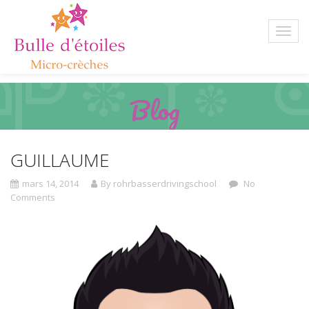
Blog
GUILLAUME
mars 14, 2014
By rohrbasserdrivingschool
No
Comments